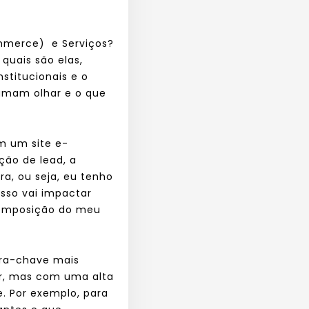
ommerce) e Serviços?
quais são elas,
stitucionais e o
tumam olhar e o que
m um site e-
ção de lead, a
ra, ou seja, eu tenho
isso vai impactar
 composição do meu
vra-chave mais
r, mas com uma alta
e. Por exemplo, para