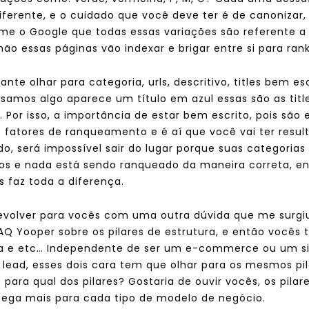
ferente, e o cuidado que você deve ter é de canonizar, 
me o Google que todas essas variações são referente 
 não essas páginas vão indexar e brigar entre si para ran
nte olhar para categoria, urls, descritivo, titles bem es
isamos algo aparece um título em azul essas são as tit
o. Por isso, a importância de estar bem escrito, pois são
s fatores de ranqueamento e é aí que você vai ter resu
do, será impossível sair do lugar porque suas categoria
tos e nada está sendo ranqueado da maneira correta, en
 faz toda a diferença.
evolver para vocês com uma outra dúvida que me surgi
Q Yooper sobre os pilares de estrutura, e então vocês t
a e etc… Independente de ser um e-commerce ou um site
e lead, esses dois cara tem que olhar para os mesmos p
para qual dos pilares? Gostaria de ouvir vocês, os pil
 pega mais para cada tipo de modelo de negócio.