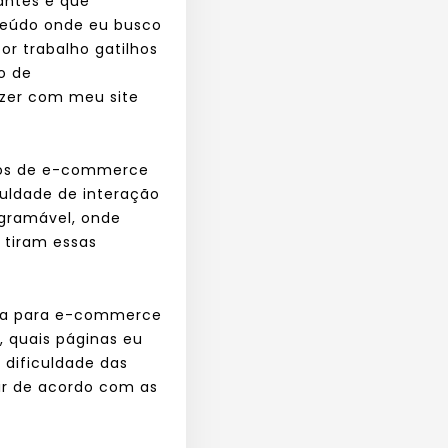
antes e que
nteúdo onde eu busco
or trabalho gatilhos
o de
azer com meu site
mos de e-commerce
culdade de interação
ogramável, onde
 tiram essas
gia para e-commerce
, quais páginas eu
 dificuldade das
ir de acordo com as