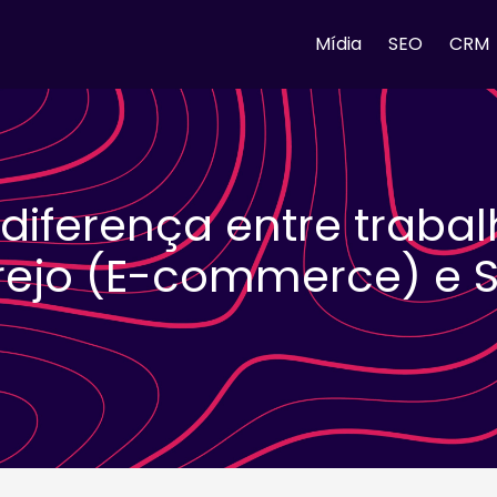
Mídia
SEO
CRM
diferença entre traba
rejo (E-commerce) e S