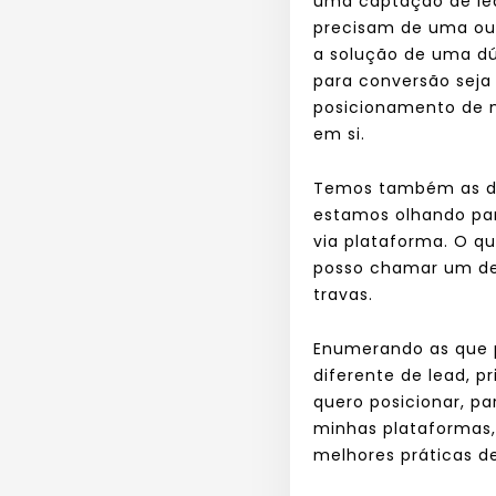
uma captação de lea
precisam de uma out
a solução de uma dúv
para conversão seja
posicionamento de m
em si.
Temos também as di
estamos olhando para
via plataforma. O q
posso chamar um des
travas.
Enumerando as que 
diferente de lead, p
quero posicionar, pa
minhas plataformas,
melhores práticas d