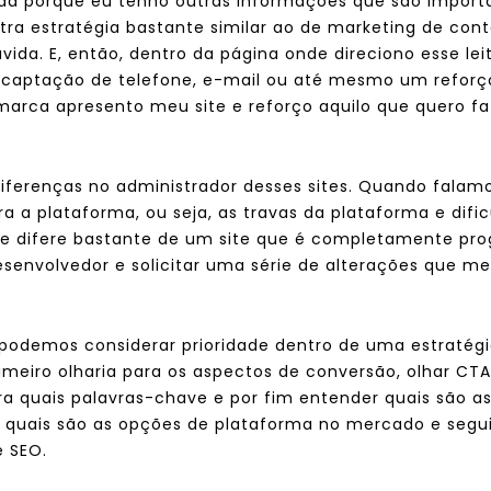
d porque eu tenho outras informações que são import
ra estratégia bastante similar ao de marketing de co
ida. E, então, dentro da página onde direciono esse leit
 captação de telefone, e-mail ou até mesmo um reforç
arca apresento meu site e reforço aquilo que quero f
ferenças no administrador desses sites. Quando fala
 a plataforma, ou seja, as travas da plataforma e difi
ue difere bastante de um site que é completamente pr
envolvedor e solicitar uma série de alterações que me
podemos considerar prioridade dentro de uma estraté
rimeiro olharia para os aspectos de conversão, olhar CTA
ra quais palavras-chave e por fim entender quais são as
 quais são as opções de plataforma no mercado e segu
e SEO.