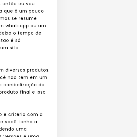
a, então eu vou
rna que é um pouco
, mas se resume
 um whatsapp ou um
 deixa o tempo de
tão é só
 um site
m diversos produtos,
você não tem em um
 a canibalização de
oduto final e isso
 e critério com a
ue você tenha a
endendo uma
as versões é uma