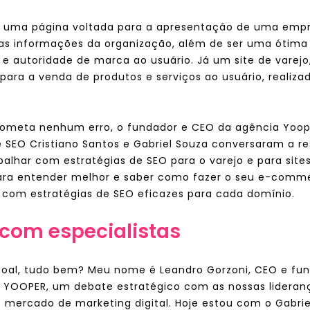
l é uma página voltada para a apresentação de uma empr
 as informações da organização, além de ser uma ótima
a e autoridade de marca ao usuário. Já um site de vare
para a venda de produtos e serviços ao usuário, realiz
ometa nenhum erro, o fundador e CEO da agência Yoop
 SEO Cristiano Santos e Gabriel Souza conversaram a re
balhar com estratégias de SEO para o varejo e para sites 
para entender melhor e saber como fazer o seu e-comm
r com estratégias de SEO eficazes para cada domínio.
com especialistas
soal, tudo bem? Meu nome é Leandro Gorzoni, CEO e fu
Q YOOPER, um debate estratégico com as nossas lideran
o mercado de marketing digital. Hoje estou com o Gabrie