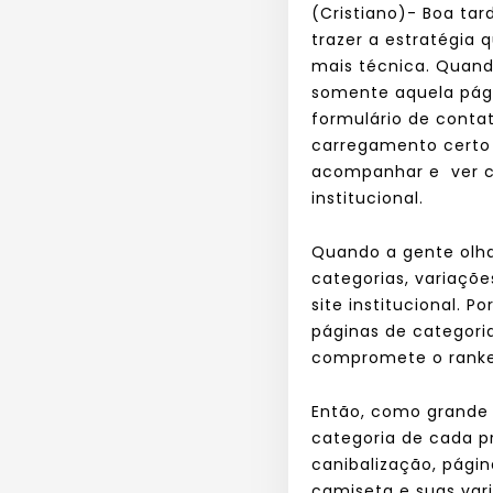
(Cristiano)- Boa tar
trazer a estratégia 
mais técnica. Quand
somente aquela pági
formulário de conta
carregamento certo 
acompanhar e ver co
institucional.
Quando a gente olha
categorias, variaç
site institucional. 
páginas de categori
compromete o rank
Então, como grande 
categoria de cada p
canibalização, pági
camiseta e suas var