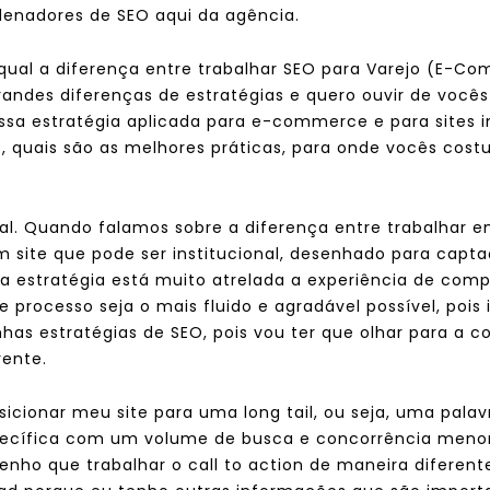
denadores de SEO aqui da agência.
qual a diferença entre trabalhar SEO para Varejo (E-C
ndes diferenças de estratégias e quero ouvir de vocês 
a estratégia aplicada para e-commerce e para sites in
, quais são as melhores práticas, para onde vocês cos
oal. Quando falamos sobre a diferença entre trabalhar e
ite que pode ser institucional, desenhado para capta
na estratégia está muito atrelada a experiência de comp
e processo seja o mais fluido e agradável possível, pois 
has estratégias de SEO, pois vou ter que olhar para a
rente.
icionar meu site para uma long tail, ou seja, uma pala
pecífica com um volume de busca e concorrência meno
enho que trabalhar o call to action de maneira diferent