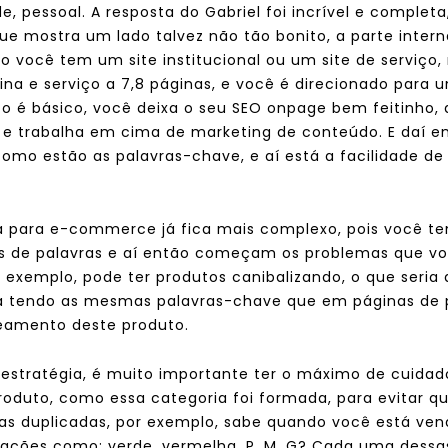
de, pessoal. A resposta do Gabriel foi incrível e complet
que mostra um lado talvez não tão bonito, a parte inte
o você tem um site institucional ou um site de serviço
na e serviço a 7,8 páginas, e você é direcionado para
to é básico, você deixa o seu SEO onpage bem feitinho,
e trabalha em cima de marketing de conteúdo. E daí en
mo estão as palavras-chave, e aí está a facilidade de
 para e-commerce já fica mais complexo, pois você te
ões de palavras e aí então começam os problemas que 
Por exemplo, pode ter produtos canibalizando, o que seria
a tendo as mesmas palavras-chave que em páginas de pr
eamento deste produto.
estratégia, é muito importante ter o máximo de cuidado
roduto, como essa categoria foi formada, para evitar q
nas duplicadas, por exemplo, sabe quando você está v
iações como: verde, vermelha, P, M, G? Cada uma dess