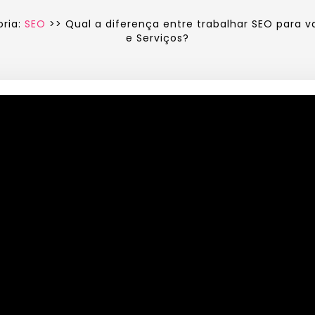
oria:
SEO
>> Qual a diferença entre trabalhar SEO para 
e Serviços?