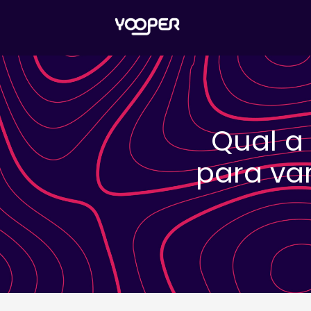
Qual a 
para va